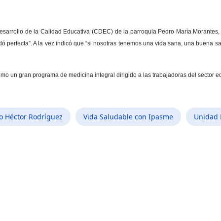
Desarrollo de la Calidad Educativa (CDEC) de la parroquia Pedro María Morantes, 
dó perfecta”. A la vez indicó que “si nosotras tenemos una vida sana, una buena s
o un gran programa de medicina integral dirigido a las trabajadoras del sector edu
o Héctor Rodríguez
Vida Saludable con Ipasme
Unidad 
a salud de las mujeres de San Carlos del Zulia