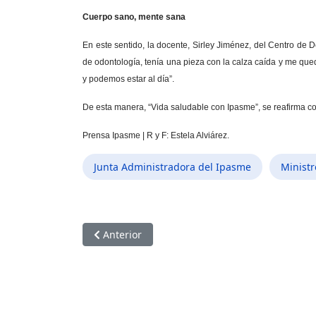
Cuerpo sano, mente sana
En este sentido, la docente, Sirley Jiménez, del Centro de 
de odontología, tenía una pieza con la calza caída y me que
y podemos estar al día”.
De esta manera, “Vida saludable con Ipasme”, se reafirma com
Prensa Ipasme | R y F: Estela Alviárez.
Junta Administradora del Ipasme
Ministr
Artículo anterior: "Vida saludable" fortaleció l
Anterior