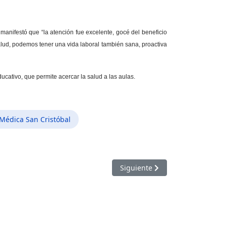
manifestó que “la atención fue excelente, gocé del beneficio
alud, podemos tener una vida laboral también sana, proactiva
cativo, que permite acercar la salud a las aulas.
Médica San Cristóbal
Artículo siguiente: Ipasme y Em
Siguiente