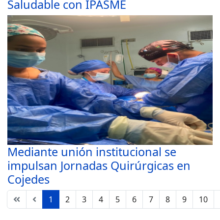
Saludable con IPASME
Mediante unión institucional se
impulsan Jornadas Quirúrgicas en
Cojedes
1
2
3
4
5
6
7
8
9
10