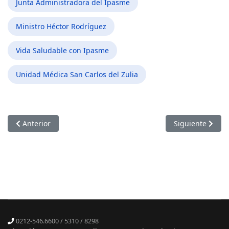
Junta Administradora del Ipasme
Ministro Héctor Rodríguez
Vida Saludable con Ipasme
Unidad Médica San Carlos del Zulia
Artículo anterior: Atención integral: un compromiso con la sal
Artículo siguie
Anterior
Siguiente
0212-546.6600 / 5310 / 8298