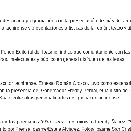
 una destacada programación con la presentación de más de veint
 tachirense y presentaciones artísticas de la región, teatro y tí
 Fondo Editorial del Ipasme, indicó que conjuntamente con las 
as, intelectuales y público en general disfruten de las letras.
scritor tachirense, Ernesto Román Orozco, tuvo como escenar
con la presencia del Gobernador Freddy Bernal, el Ministro de
 Saab, entre otras personalidades del quehacer tachirense.
onar los poemarios
“Otra Tierra”
, del ministro Freddy Ñáñez,
“
ito por Prensa Ipasme/Estela Alviárez. Fotos/ Ipasme San Crist