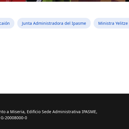
caión
Junta Administradora del Ipasme
Ministra Yelitze
ersatorio Comunalización de la Educación en la Filven 2022
into a Miseria, Edificio Sede Administrativa IPASME,
: G-20008000-0