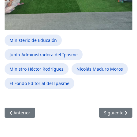
Ministerio de Educaión
Junta Administradora del Ipasme
Ministro Héctor Rodríguez
Nicolás Maduro Moros
El Fondo Editorial del Ipasme
Artículo anterior: 40 años del Fondo Editorial Ipasme: Cuatro
Artículo siguien
Anterior
Siguiente