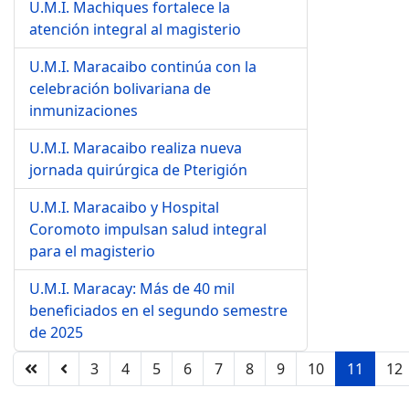
U.M.I. Machiques fortalece la
atención integral al magisterio
U.M.I. Maracaibo continúa con la
celebración bolivariana de
inmunizaciones
U.M.I. Maracaibo realiza nueva
jornada quirúrgica de Pterigión
U.M.I. Maracaibo y Hospital
Coromoto impulsan salud integral
para el magisterio
U.M.I. Maracay: Más de 40 mil
beneficiados en el segundo semestre
de 2025
3
4
5
6
7
8
9
10
11
12
Página 11 de 12