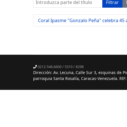
Introduzca parte del título
Filtrar
Coral Ipasme "Gonzalo Peña" celebra 45 a
0212-546.6600 / 5310 / 8298
Dirección: Av. Lecuna, Calle Sur 3, esquinas de P
parroquia Santa Rosalía, Caracas-Venezuela. RIF