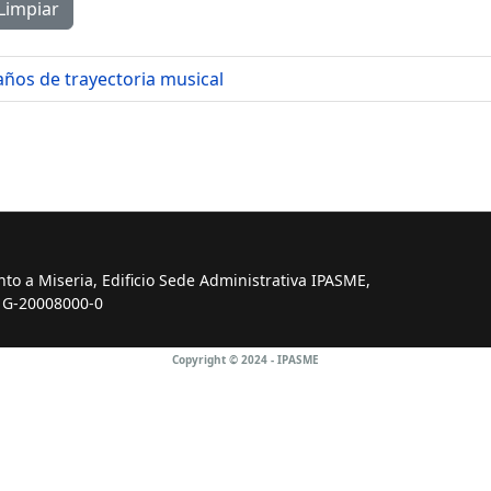
Limpiar
ños de trayectoria musical
into a Miseria, Edificio Sede Administrativa IPASME,
: G-20008000-0
Copyright © 2024 - IPASME